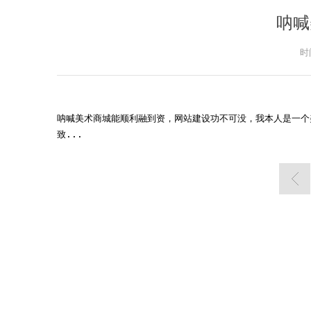
呐喊
时间
呐喊美术商城能顺利融到资，网站建设功不可没，我本人是一个
致...