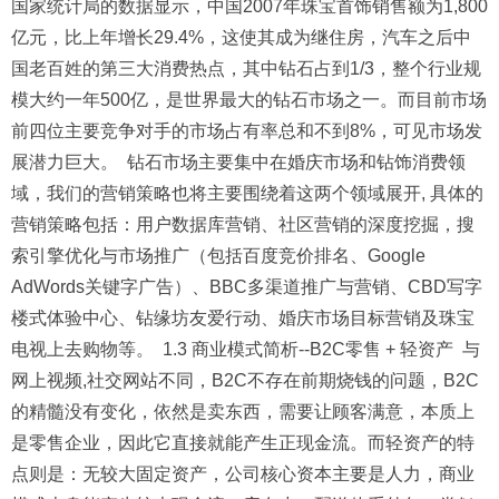
国家统计局的数据显示，中国2007年珠宝首饰销售额为1,800
亿元，比上年增长29.4%，这使其成为继住房，汽车之后中
国老百姓的第三大消费热点，其中钻石占到1/3，整个行业规
模大约一年500亿，是世界最大的钻石市场之一。而目前市场
前四位主要竞争对手的市场占有率总和不到8%，可见市场发
展潜力巨大。 钻石市场主要集中在婚庆市场和钻饰消费领
域，我们的营销策略也将主要围绕着这两个领域展开, 具体的
营销策略包括：用户数据库营销、社区营销的深度挖掘，搜
索引擎优化与市场推广（包括百度竞价排名、Google
AdWords关键字广告）、BBC多渠道推广与营销、CBD写字
楼式体验中心、钻缘坊友爱行动、婚庆市场目标营销及珠宝
电视上去购物等。 1.3 商业模式简析--B2C零售 + 轻资产 与
网上视频,社交网站不同，B2C不存在前期烧钱的问题，B2C
的精髓没有变化，依然是卖东西，需要让顾客满意，本质上
是零售企业，因此它直接就能产生正现金流。而轻资产的特
点则是：无较大固定资产，公司核心资本主要是人力，商业