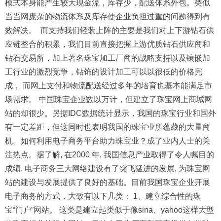
模式本身能产生较大现金流，库存少，配送体系外包。类似
当当网庞杂的物流体系及库存使企业负担过重的问题得到有
效解决。 而支持我们轻装上阵的主要是我们对上下游钻石供
应链整合的积累，我们目前直接把握上游优质钻石供应商和
钻石交易所，加上著名珠宝加工厂商的战略支持以及镶嵌加
工行业的激烈竞争，钻饰的设计加工可以以很低的价格完
成， 而网上支付和物流配送经过多年的培育也基本能满足市
场需求。 中国珠宝企业数以万计，但建立了珠宝网上商城网
站的却很少。另据IDC数据统计显示，我国的珠宝行业和国外
有一定差距，但这同时也表明我国的珠宝业所蕴藏的大量商
机。如何利用电子商务平台助力珠宝业？成了业内人士的关
注热点。据了解, 在2000 年, 我国信息产业取得了令人瞩目的
成绩, 电子商务三大网络建设有了突飞猛进的发展, 为珠宝网
站的建设与发展提供了良好的基础。目前我国珠宝企业开展
电子商务的方式，大致有以下几类： 1、建立综合性的珠
宝“门户”网站。 这类是建立起类似于像sina、yahoo这样大型